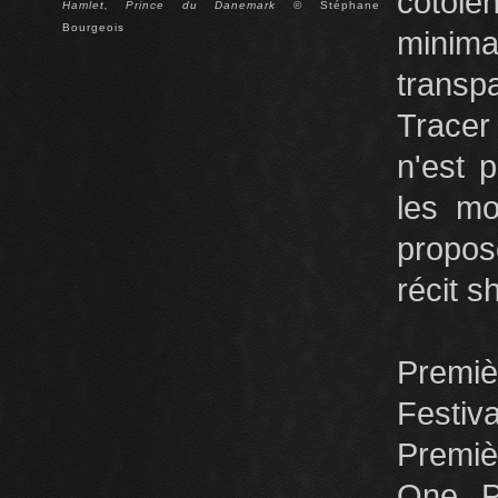
côto
Hamlet, Prince du Danemark
© Stéphane
Bourgeois
minima
transp
Tracer 
n'est 
les mo
propos
récit s
Premiè
Festiv
Premiè
One Pr