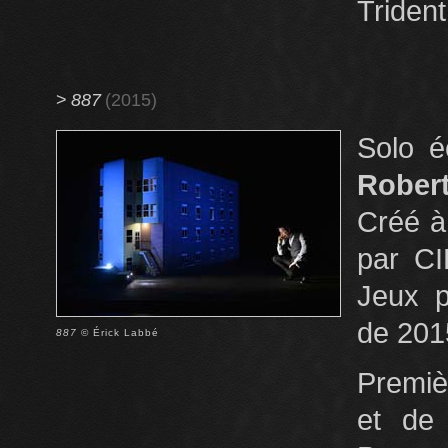
Triden
>
887
(2015)
Solo é
Rober
Créé à
par CI
Jeux p
de 201
887
© Érick Labbé
Premièr
et de