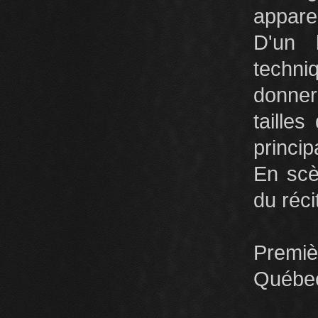
appare
D'un 
techni
donner
taille
princip
En sc
du réci
Premiè
Québe