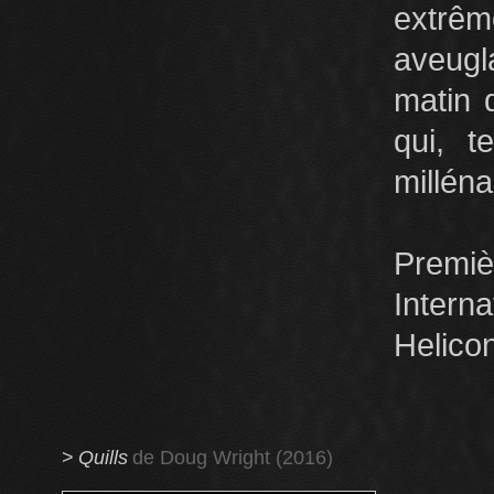
extrêm
aveugl
matin 
qui, t
milléna
Premi
Inter
Helico
>
Quills
de Doug Wright (2016)