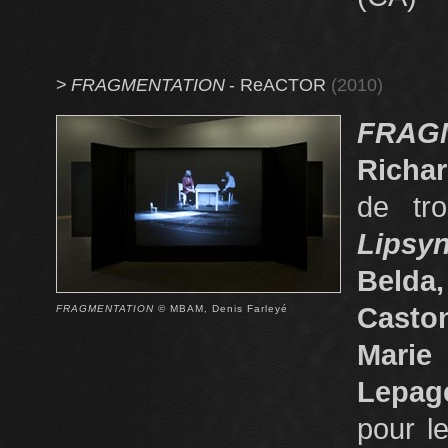
>
FRAGMENTATION
- ReACTOR
(2010)
FRAG
Richar
de tro
Lipsy
Belda
Casto
FRAGMENTATION
© MBAM, Denis Farleyé
Marie
Lepage
pour l