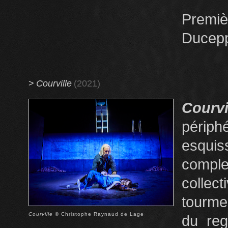
Premiè
Ducepp
>
Courville
(2021)
Courvi
périph
esquis
comple
collec
tourmen
Courville
© Christophe Raynaud de Lage
du reg