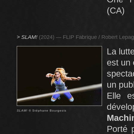
(CA)
>
SLAM!
(2024) — FLIP Fabrique / Robert Lepag
La lutt
est un
spectac
un publ
Elle e
dével
SLAM!
© Stéphane Bourgeois
Machi
Porté 