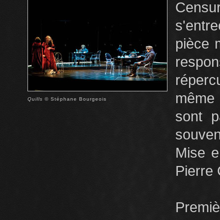
Cens
s'entr
pièce 
respo
réperc
même d
Quills
© Stéphane Bourgeois
sont p
souven
Mise e
Pierre 
Premiè