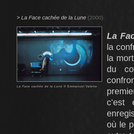
>
La Face cachée de la Lune
(2000)
La Fa
la con
la mor
du co
confron
La Face cachée de la Lune
© Emmanuel Valette
premie
c'est 
enregi
où le p