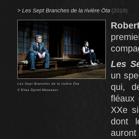
>
Les Sept Branches de la rivière Ōta
(2019)
Rober
premi
compag
Les Se
un spe
Les Sept Branches de la rivière Ōta
qui, d
© Elias Djemil-Matassov
fléaux
XXe si
dont 
auront