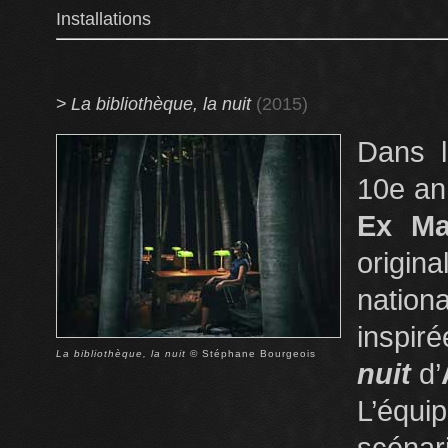
Installations
>
La bibliothèque, la nuit
(2015)
Dans l
10e an
Ex Ma
origi
natio
inspir
La bibliothèque, la nuit
© Stéphane Bourgeois
nuit
d’
L’équi