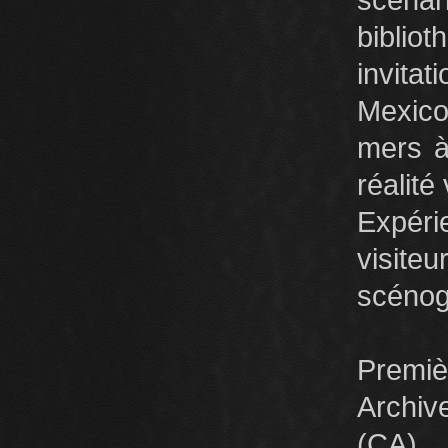
scéna
biblio
invita
Mexico
mers 
réalité 
Expéri
visite
scénogr
Premiè
Archiv
(CA)