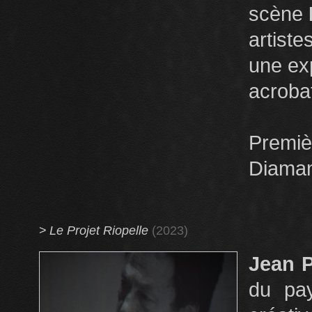
scène
artiste
une exp
acroba
Premi
Diaman
>
Le Projet Riopelle
(2023)
Jean P
du pay