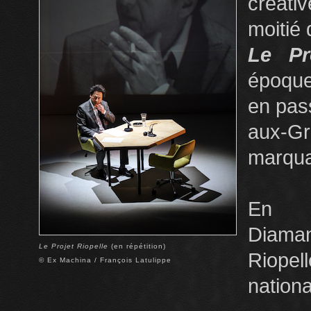
créat
moitié 
Le Pr
époque
en pass
aux-Gr
marqua
En 
Diaman
Le Projet Riopelle
(en répétition)
Riopel
© Ex Machina / François Latulippe
nation