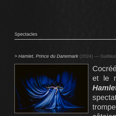
Spectacles
>
Hamlet, Prince du Danemark
(2024) — Guillau
Cocréé
et le
Hamle
specta
tromp