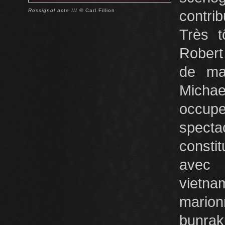
Rossignol acte III
© Carl Fillion
contrib
Très t
Robert
de mar
Michae
occupe
specta
consti
avec 
vietn
marion
bunrak